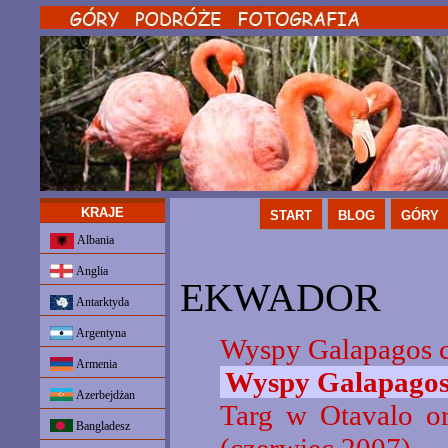
KRAJE
START
BLOG
GÓRY
Albania
Anglia
EKWADOR
Antarktyda
Argentyna
Wyspy Galapagos c
Armenia
Wyspy Galapagos 
Azerbejdżan
Targ w Otavalo o
Bangladesz