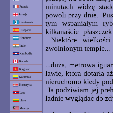
minutach widzę stad
Francja
powoli przy dnie. Pusz
Gruzja
tym wspaniałym ryb
Gwatemala
kilkanaście płaszcze
Hiszpania
Niektóre wielkości
Honduras
Indie
zwolnionym tempie...
Kambodża
Kanada
...duża, metrowa iguan
Kirgistan
lawie, która dotarła 
Kolumbia
nieruchomo kiedy pod
Kostaryka
Ja podziwiam jej preh
Laos
ładnie wyglądać do zdj
Litwa
Malezja