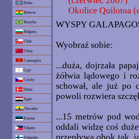
(czerwiec 2007)
Belize
Okolice Quilotoa (
Boliwia
WYSPY GALAPAGOS c
Brazylia
Bułgaria
Chile
Wyobraź sobie:
Chiny
Czarnogóra
...duża, dojrzała pa
Cypr
żółwia lądowego i roz
Czechy
schował, ale już po 
Dania
powoli rozwiera szczęk
Egipt
Ekwador
...15 metrów pod wo
Estonia
oddali widzę coś duże
Filipiny
przepływa obok tak, j
Finlandia