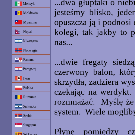
...dwa głuptaki o nie
Meksyk
jesteśmy blisko, jed
Mołdawia
opuszcza ją i podnosi 
Myanmar
kolegi, tak jakby to 
Nepal
nas...
Nikaragua
Norwegia
...dwie fregaty sied
Panama
Paragwaj
czerwony balon, któ
Peru
skrzydła, zadziera wys
Polska
czekając na werdykt. 
Rumunia
rozmnażać. Myślę że
Salwador
system. Wiele mogliby
Serbia
Singapur
Płynę pomiędzy cz
Sri Lanka