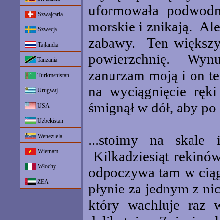
uformowała podwodn
Szwajcaria
morskie i znikają. Al
Szwecja
zabawy. Ten większy
Tajlandia
powierzchnię. Wynu
Tanzania
zanurzam moją i on te
Turkmenistan
na wyciągnięcie ręk
Urugwaj
śmignął w dół, aby po 
USA
Uzbekistan
...stoimy na skale
Wenezuela
Wietnam
Kilkadziesiąt rekinó
Włochy
odpoczywa tam w ciągu
ZEA
płynie za jednym z ni
który wachluje raz 