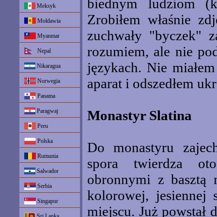
biednym ludziom (kt
Meksyk
Zrobiłem właśnie zdj
Mołdawia
zuchwały "byczek" za
Myanmar
rozumiem, ale nie pod
Nepal
językach. Nie miałem
Nikaragua
aparat i odszedłem uk
Norwegia
Panama
Paragwaj
Monastyr Slatina
Peru
Polska
Do monastyru zajec
Rumunia
spora twierdza ot
Salwador
obronnymi z basztą 
Serbia
kolorowej, jesiennej
Singapur
miejscu. Już powstał
Sri Lanka