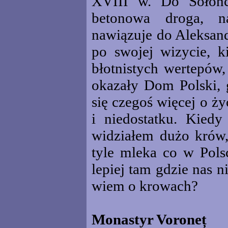
XVIII w. Do Sołońc
betonowa droga, n
nawiązuje do Aleksan
po swojej wizycie, k
błotnistych wertepów,
okazały Dom Polski, 
się czegoś więcej o ż
i niedostatku. Kiedy
widziałem dużo krów,
tyle mleka co w Pols
lepiej tam gdzie nas n
wiem o krowach?
Monastyr Voroneț