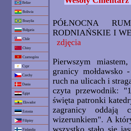
Wesoły Cmentarz 
Belize
Boliwia
PÓŁNOCNA RUM
Brazylia
Bułgaria
RODNIAŃSKIE I WES
Chile
zdjęcia
Chiny
Czarnogóra
Pierwszym miastem, 
Cypr
granicy mołdawsko - 
Czechy
ruch na ulicach i stra
Dania
czyta przewodnik: "
Egipt
święta patronki kated
Ekwador
zagranicy oddają c
Estonia
wizerunkiem". A który
Filipiny
wszystko stało się ja
Finlandia