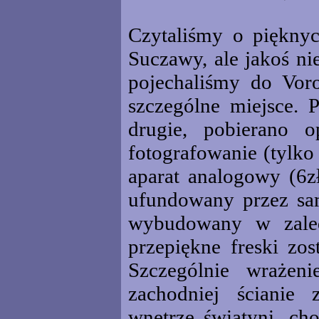
Czytaliśmy o piękny
Suczawy, ale jakoś ni
pojechaliśmy do Voro
szczególne miejsce. 
drugie, pobierano 
fotografowanie (tylko
aparat analogowy (6zł
ufundowany przez sa
wybudowany w zaled
przepiękne freski zo
Szczególnie wrażen
zachodniej ścianie 
wnętrze świątyni, cho