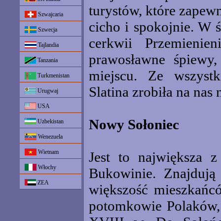
turystów, które zapewn
Szwajcaria
cicho i spokojnie. W 
Szwecja
cerkwii Przemienien
Tajlandia
prawosławne śpiewy,
Tanzania
miejscu. Ze wszystk
Turkmenistan
Slatina zrobiła na nas
Urugwaj
USA
Nowy Sołoniec
Uzbekistan
Wenezuela
Wietnam
Jest to największa z
Włochy
Bukowinie. Znajdują
ZEA
większość mieszkańcó
potomkowie Polaków, 