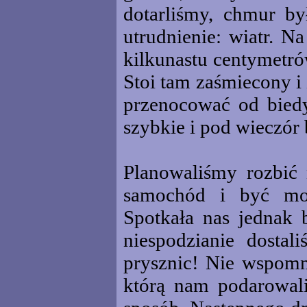
dotarliśmy, chmur by
utrudnienie: wiatr. Na
kilkunastu centymetró
Stoi tam zaśmiecony i
przenocować od biedy
szybkie i pod wieczór
Planowaliśmy rozbić 
samochód i być moż
Spotkała nas jednak 
niespodzianie dostal
prysznic! Nie wspomn
którą nam podarowali