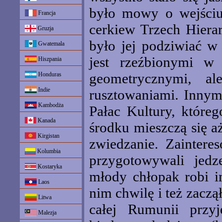
było mowy o wejściu 
Francja
cerkiew Trzech Hiera
Gruzja
było jej podziwiać w 
Gwatemala
jest rzeźbionymi w
Hiszpania
geometrycznymi, a
Honduras
Indie
rusztowaniami. Inny
Kambodża
Pałac Kultury, któr
Kanada
środku mieszczą się a
Kirgistan
zwiedzanie. Zainter
Kolumbia
przygotowywali jed
Kostaryka
młody chłopak robi i
Laos
nim chwilę i też zacz
Litwa
całej Rumunii przyj
Malezja