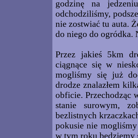
godzinę na jedzeni
odchodziliśmy, podszed
nie zostwiać tu auta. 
do niego do ogródka. N
Przez jakieś 5km dr
ciągnące się w niesk
mogliśmy się już d
drodze znalazłem kilk
obficie. Przechodząc 
stanie surowym, zo
bezlistnych krzaczkach
pokusie nie mogliśmy 
w tym roku będziemy s