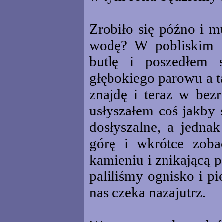
Zrobiło się późno i m
wodę? W pobliskim 
butlę i poszedłem 
głębokiego parowu a t
znajdę i teraz w bez
usłyszałem coś jakby 
dosłyszalne, a jedna
górę i wkrótce zob
kamieniu i znikającą 
paliliśmy ognisko i p
nas czeka nazajutrz.