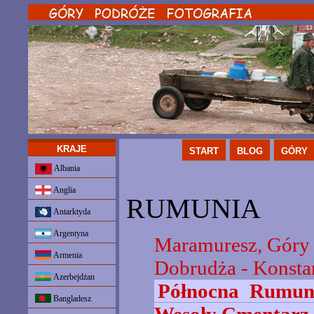
KRAJE
START
BLOG
GÓRY
Albania
Anglia
RUMUNIA
Antarktyda
Argentyna
Maramuresz, Góry 
Armenia
Dobrudża - Konstan
Azerbejdżan
Północna Rumuni
Bangladesz