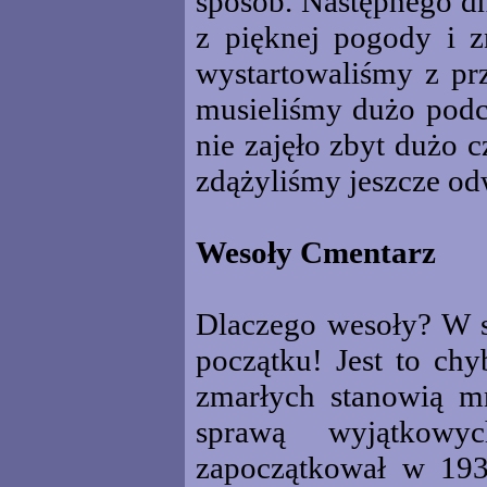
sposób. Następnego dn
z pięknej pogody i 
wystartowaliśmy z pr
musieliśmy dużo podc
nie zajęło zbyt dużo 
zdążyliśmy jeszcze o
Wesoły Cmentarz
Dlaczego wesoły? W s
początku! Jest to ch
zmarłych stanowią mn
sprawą wyjątkowyc
zapoczątkował w 1935