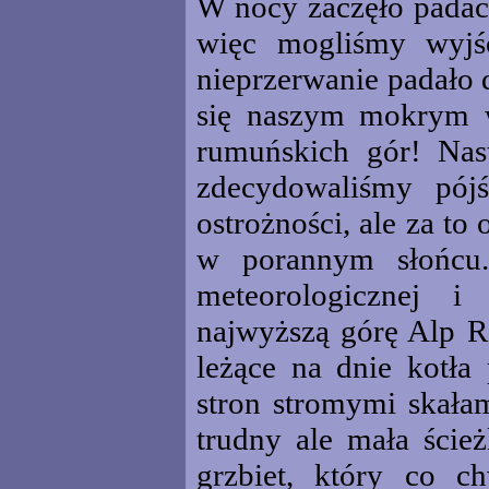
W nocy zaczęło padać.
więc mogliśmy wyjś
nieprzerwanie padało d
się naszym mokrym w
rumuńskich gór! Nast
zdecydowaliśmy pój
ostrożności, ale za to
w porannym słońcu.
meteorologicznej i
najwyższą górę Alp R
leżące na dnie kotła
stron stromymi skała
trudny ale mała ście
grzbiet, który co 