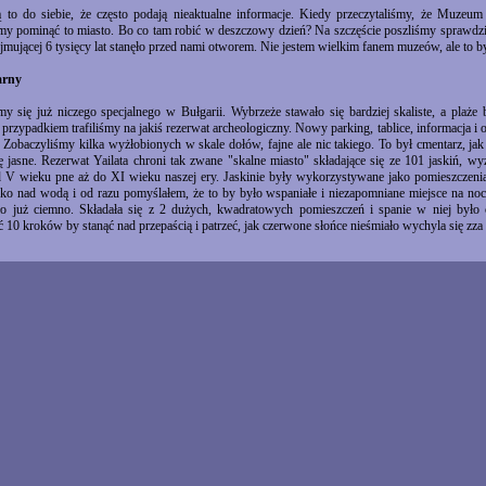
 to do siebie, że często podają nieaktualne informacje. Kiedy przeczytaliśmy, że Muzeu
iśmy pominąć to miasto. Bo co tam robić w deszczowy dzień? Na szczęście poszliśmy sprawdzi
bejmującej 6 tysięcy lat stanęło przed nami otworem. Nie jestem wielkim fanem muzeów, ale to b
arny
y się już niczego specjalnego w Bułgarii. Wybrzeże stawało się bardziej skaliste, a plaże
 przypadkiem trafiliśmy na jakiś rezerwat archeologiczny. Nowy parking, tablice, informacja i
y. Zobaczyliśmy kilka wyżłobionych w skale dołów, fajne ale nic takiego. To był cmentarz, jak 
ę jasne. Rezerwat Yailata chroni tak zwane "skalne miasto" składające się ze 101 jaskiń, 
 V wieku pne aż do XI wieku naszej ery. Jaskinie były wykorzystywane jako pomieszczenia
oko nad wodą i od razu pomyślałem, że to by było wspaniałe i niezapomniane miejsce na noc
ło już ciemno. Składała się z 2 dużych, kwadratowych pomieszczeń i spanie w niej był
ć 10 kroków by stanąć nad przepaścią i patrzeć, jak czerwone słońce nieśmiało wychyla się zza