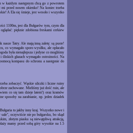
otem w każdym następnym chcą go z powrotem
ął mi przed nosem okienko! Na koniec trzeba
skie! A Ela się śmieje, jest wesoło i wszystko
kości 1100m, jest dla Bułgarów tym, czym dla
oglądać: pięknie zdobiona freskami cerkiew
 nasze Tatry. Ale mają inną zaletę: są puste!
cu, co wymagało sporo wysiłku, ale opłacało
goda była nienajlepsza i jedyne co mogliśmy
i śliskich głazach wymagało ostrożności. Na
 z pomocą kompasu do schronu a następnie do
zeba zobaczyć. Wąskie uliczki i liczne ruiny
brze zachowane. Mieliśmy już dość ruin, ale
 wiem co się tam dzieje latem!) oraz kramów
alne sposoby na zarabianie, np. jeden dziadek
 Bułgaria to jakby inny kraj. Wszystko nowe i
 sale", oczywiście nie po bułgarsku, bo skąd
kim, złotym piasku są niewątpliwą atrakcją,
a plaży mamy przed sobą góry wysokie na 1.5