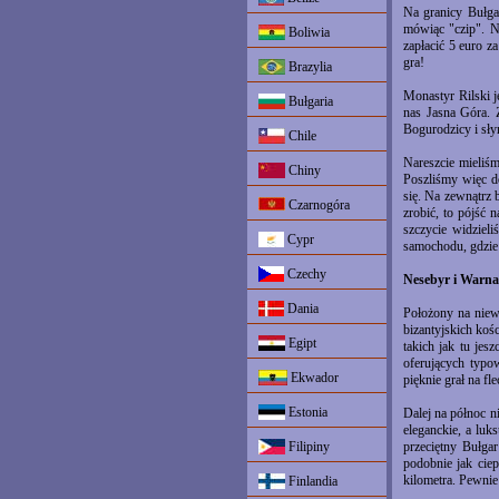
Na granicy Bułga
mówiąc "czip". N
Boliwia
zapłacić 5 euro za
gra!
Brazylia
Monastyr Rilski j
Bułgaria
nas Jasna Góra. 
Bogurodzicy i sł
Chile
Nareszcie mieliśm
Chiny
Poszliśmy więc d
się. Na zewnątrz 
Czarnogóra
zrobić, to pójść 
szczycie widziel
Cypr
samochodu, gdzie z
Czechy
Nesebyr i Warna
Dania
Położony na niewi
bizantyjskich ko
Egipt
takich jak tu jes
oferujących typow
Ekwador
pięknie grał na fl
Estonia
Dalej na północ n
eleganckie, a luk
Filipiny
przeciętny Bułgar
podobnie jak cie
kilometra. Pewnie 
Finlandia