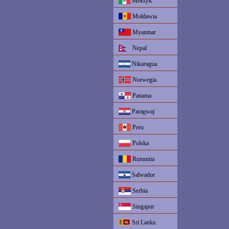
Meksyk
Mołdawia
Myanmar
Nepal
Nikaragua
Norwegia
Panama
Paragwaj
Peru
Polska
Rumunia
Salwador
Serbia
Singapur
Sri Lanka