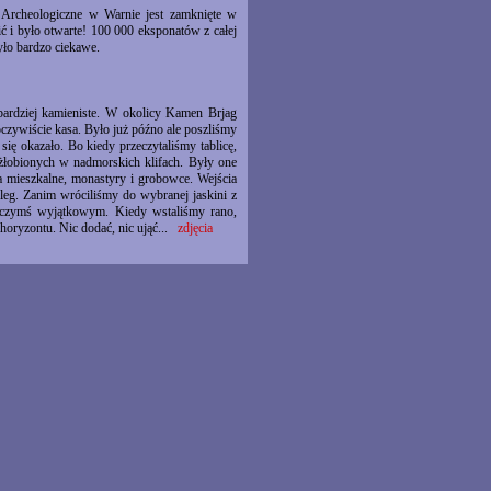
m Archeologiczne w Warnie jest zamknięte w
ć i było otwarte! 100 000 eksponatów z całej
yło bardzo ciekawe.
 bardziej kamieniste. W okolicy Kamen Brjag
 oczywiście kasa. Było już późno ale poszliśmy
się okazało. Bo kiedy przeczytaliśmy tablicę,
wyżłobionych w nadmorskich klifach. Były one
 mieszkalne, monastyry i grobowce. Wejścia
leg. Zanim wróciliśmy do wybranej jaskini z
o czymś wyjątkowym. Kiedy wstaliśmy rano,
 horyzontu. Nic dodać, nic ująć...
zdjęcia