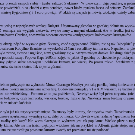
rzy przeszli samych siebie - trzeba zaliczyć 5 okienek! W pierwszym dają pendrive, a p
ie powiedzieli o co chodzi z tym pendrive, nawet kiedy pytałem faceta od winiety. Zamkn
 winietę (tygodniową) i 1 euro prowizji. W takich sytuacjach ja mówię: złodzieje, dziady zabu
est jedną z największych atrakcji Bułgarii. Usytuowany głęboko w górskiej dolinie na wyso
Z zewnątrz nie wygląda ciekawie, zwykłe mury z małymi okienkami. Ale w środku jest co 
ynna baszta Chrelina, a wszystko otoczone czterema kondygnacjami kolorowych krużganków.
y okazję pójść w wysokie góry. Niestety, choć sięgają ponad 2900m, nie są tak "alpejskie" jak
o schronu Kobylino Braniste na wysokości 2145m i zostaliśmy tam na noc. Napaliłem w pie
było zimno, ciemno i mgliście, a my grzaliśmy się w naszym małym domku. Na drugi dzień po
na pobliski szczyt Popova Kapa 2695m. Zajęło to jakieś 3 godziny bo chodzenie po mokrych 
iśmy jedynie siebie nawzajem i pobliskie kamory, nic więcej. Po prostu mleko. Zeszliśmy
nów świeciło słońce. Tak to jest z górami...
elkim półwyspie na wybrzeżu Morza Czarnego Nesebyr jest taką perełką, którą koniecznie tr
ściołów tworzą niezapomnianą atmosferę. Budowane pomiędzy VI a XIV wiekiem, są bardzo do
zcze nie widzieliśmy. Pomimo że to już październik, Nesebyr wciąż był pełen turystów (nie
e badziewie, czyli kamyczki, wisiorki, torebki, figurki itp. Niektórzy mają bardziej orygin
ecie w ruinach kościoła.
ie było już tak turystycznych miejsc. To znaczy były kurorty, ale turystów mało. Ta nadmorska
susowe apartamenty wyrastają coraz dalej od morza. Co chwila widać reklamę "apartments for
 miałby tyle kasy? Nie wiem dlaczego to wybrzeże jest tak popularne. Wielkie plaże o mięk
pły klimat. Ale nie ma takich pięknych widoków jak na przykład w Albanii, gdzie stojąc n
tam też już niedługo powstaną kurorty i wtedy też przestanie mi się podobać.