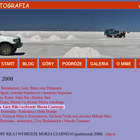
START
BLOG
GÓRY
PODRÓŻE
GALERIA
O MNIE
2008
 Maramuresz, Góry Bihor oraz Timișoara
elgrad, twierdza Smederevo i monastyr Sopoćani
a. Kotor, Stary Bar i Kanion Tara
Tirana, Durrës i wybrzeże Morza Jońskiego
a. Góry Riła i wybrzeże Morza Czarnego
 Dobrudża - Konstanca i Delta Dunaju
 Festiwal Wina w Kiszyniowie, Orcheiul Vechi oraz piwnice Mileștii Mici
 Rumunia - monastyry, Góry Rodniańskie i Wesoły Cmentarz
Y RIŁA I WYBRZEŻE MORZA CZARNEGO (październik 2008)
zdjęcia