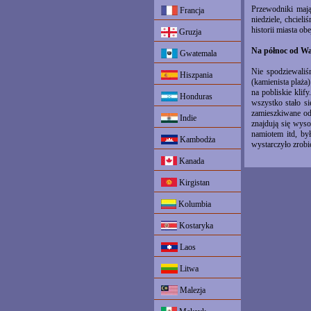
Przewodniki mają
Francja
niedziele, chciel
historii miasta o
Gruzja
Na północ od W
Gwatemala
Nie spodziewaliśm
Hiszpania
(kamienista plaża)
na pobliskie klif
Honduras
wszystko stało si
zamieszkiwane od
Indie
znajdują się wys
namiotem itd, by
Kambodża
wystarczyło zrobi
Kanada
Kirgistan
Kolumbia
Kostaryka
Laos
Litwa
Malezja