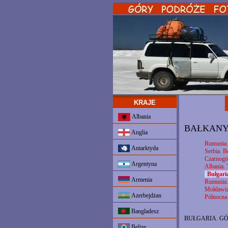
KRAJE
Albania
BAŁKANY 
Anglia
Rumunia.
Antarktyda
Serbia. B
Czarnogór
Argentyna
Albania. 
Bułgari
Armenia
Rumunia.
Mołdawia.
Azerbejdżan
Północna
Bangladesz
BUŁGARIA. GÓR
Belize