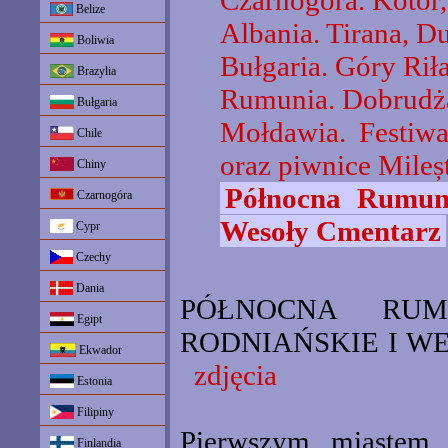
Czarnogóra. Kotor,
Belize
Albania. Tirana, D
Boliwia
Bułgaria. Góry Rił
Brazylia
Rumunia. Dobrudża
Bułgaria
Mołdawia. Festiwa
Chile
oraz piwnice Mileșt
Chiny
Północna Rumuni
Czarnogóra
Wesoły Cmentarz
Cypr
Czechy
Dania
PÓŁNOCNA RUM
Egipt
RODNIAŃSKIE I WES
Ekwador
zdjęcia
Estonia
Filipiny
Pierwszym miastem, 
Finlandia