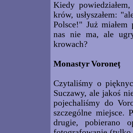
Kiedy powiedziałem, 
krów, usłyszałem: "al
Polsce!" Już miałem 
nas nie ma, ale ug
krowach?
Monastyr Voroneț
Czytaliśmy o piękny
Suczawy, ale jakoś ni
pojechaliśmy do Voro
szczególne miejsce. 
drugie, pobierano 
fotografowanie (tylko