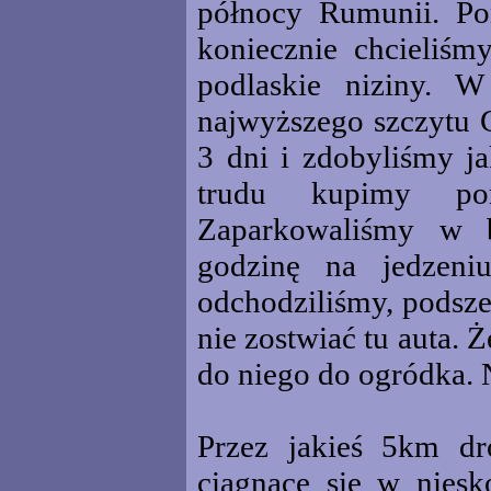
północy Rumunii. Po
koniecznie chcieliś
podlaskie niziny. 
najwyższego szczytu 
3 dni i zdobyliśmy j
trudu kupimy po
Zaparkowaliśmy w b
godzinę na jedzeni
odchodziliśmy, podszed
nie zostwiać tu auta. 
do niego do ogródka. N
Przez jakieś 5km dr
ciągnące się w niesk