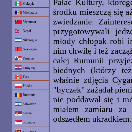
Pałac Kultury, któr
Meksyk
środku mieszczą się a
Mołdawia
zwiedzanie. Zainter
Myanmar
przygotowywali jed
Nepal
młody chłopak robi i
Nikaragua
nim chwilę i też zacz
Norwegia
całej Rumunii przyje
Panama
Paragwaj
biednych (którzy też
Peru
właśnie zdjęcia Cyga
Polska
"byczek" zażądał pieni
Rumunia
nie poddawał się i mó
Salwador
miałem zamiaru za 
Serbia
odszedłem ukradkiem.
Singapur
Sri Lanka