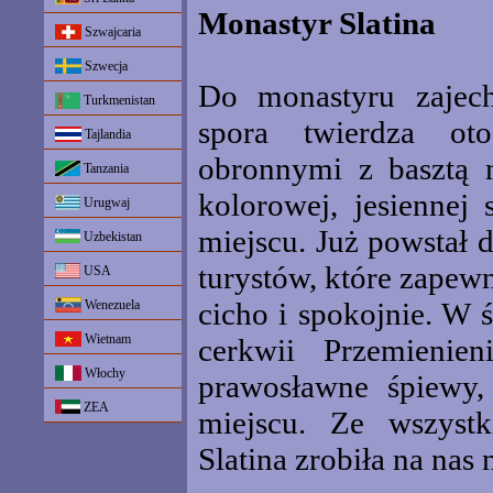
Monastyr Slatina
Szwajcaria
Szwecja
Do monastyru zajec
Turkmenistan
spora twierdza ot
Tajlandia
obronnymi z basztą 
Tanzania
kolorowej, jesiennej
Urugwaj
miejscu. Już powstał
Uzbekistan
turystów, które zapewn
USA
cicho i spokojnie. W 
Wenezuela
Wietnam
cerkwii Przemienien
Włochy
prawosławne śpiewy,
ZEA
miejscu. Ze wszystk
Slatina zrobiła na nas