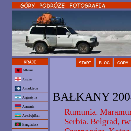
KRAJE
START
BLOG
GÓRY
Albania
Anglia
Antarktyda
BAŁKANY 200
Argentyna
Armenia
Rumunia. Maramure
Azerbejdżan
Serbia. Belgrad, t
Bangladesz