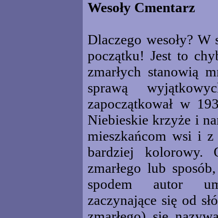
Wesoły Cmentarz
Dlaczego wesoły? W s
początku! Jest to ch
zmarłych stanowią mn
sprawą wyjątkowyc
zapoczątkował w 1935
Niebieskie krzyże i n
mieszkańcom wsi i z 
bardziej kolorowy. 
zmarłego lub sposób,
spodem autor umi
zaczynające się od sł
zmarłego) się nazywa