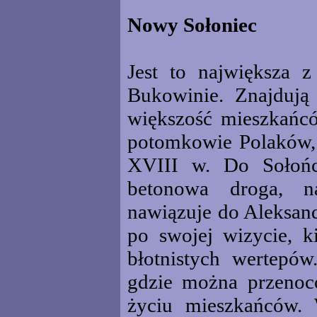
Nowy Sołoniec
Jest to największa z
Bukowinie. Znajdują
większość mieszkańcó
potomkowie Polaków, 
XVIII w. Do Sołońc
betonowa droga, n
nawiązuje do Aleksan
po swojej wizycie, k
błotnistych wertepó
gdzie można przenoco
życiu mieszkańców. W