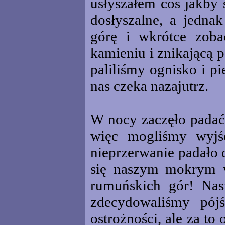
usłyszałem coś jakby 
dosłyszalne, a jedna
górę i wkrótce zob
kamieniu i znikającą 
paliliśmy ognisko i p
nas czeka nazajutrz.
W nocy zaczęło padać.
więc mogliśmy wyjś
nieprzerwanie padało d
się naszym mokrym w
rumuńskich gór! Nast
zdecydowaliśmy pój
ostrożności, ale za to