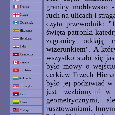
granicy mołdawsko - 
Francja
ruch na ulicach i stra
Gruzja
czyta przewodnik: "
Gwatemala
święta patronki kated
Hiszpania
zagranicy oddają c
Honduras
Indie
wizerunkiem". A który
Kambodża
wszystko stało się ja
Kanada
było mowy o wejściu 
Kirgistan
cerkiew Trzech Hiera
Kolumbia
było jej podziwiać w 
Kostaryka
jest rzeźbionymi w
Laos
geometrycznymi, a
Litwa
rusztowaniami. Inny
Malezja