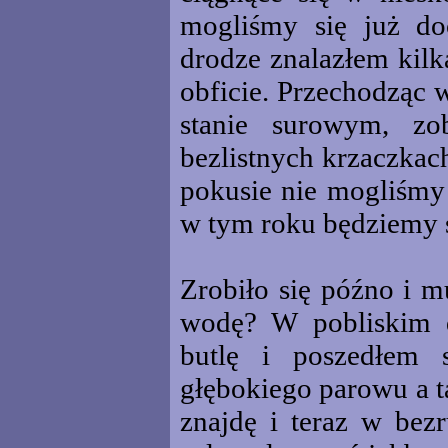
mogliśmy się już d
drodze znalazłem kilk
obficie. Przechodząc 
stanie surowym, zo
bezlistnych krzaczkach
pokusie nie mogliśmy 
w tym roku będziemy s
Zrobiło się późno i m
wodę? W pobliskim 
butlę i poszedłem 
głębokiego parowu a t
znajdę i teraz w bez